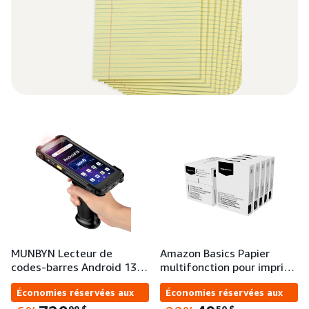
MUNBYN Lecteur de
Amazon Basics Papier
codes-barres Android 13…
multifonction pour impri…
Économies réservées aux
Économies réservées aux
entreprises
entreprises
99
$
50
$