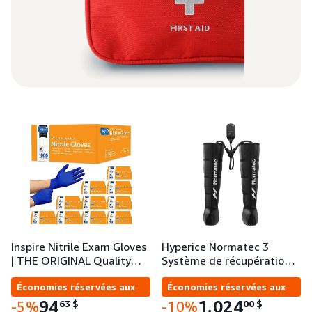
Inspire Nitrile Exam Gloves
Hyperice Normatec 3
| THE ORIGINAL Quality…
Système de récupératio…
Économies réservées aux
Économies réservées aux
entreprises
entreprises
94
1,024
63
$
00
$
-5%
-10%