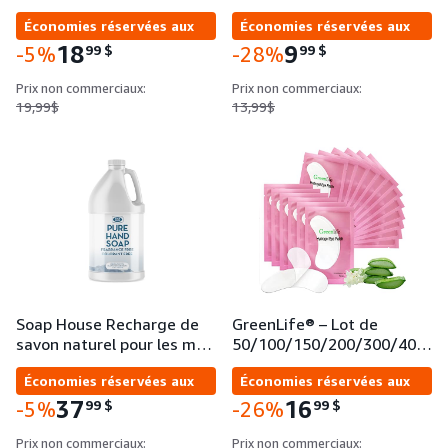
Économies réservées aux
Économies réservées aux
entreprises
entreprises
18
9
99
$
99
$
-5%
-28%
Prix non commerciaux:
Prix non commerciaux:
19,99$
13,99$
Soap House Recharge de
GreenLife® – Lot de
savon naturel pour les m…
50/100/150/200/300/40…
Économies réservées aux
Économies réservées aux
entreprises
entreprises
37
16
99
$
99
$
-5%
-26%
Prix non commerciaux:
Prix non commerciaux: