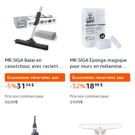
MR.SIGA Balai en
MR.SIGA Éponge magique
caoutchouc avec raclett…
pour murs en mélamine…
Économies réservées aux
Économies réservées aux
entreprises
entreprises
31
18
34
$
99
$
-5%
-32%
Prix non commerciaux:
Prix non commerciaux:
32,99$
27,99$