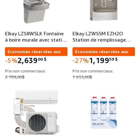
Elkay LZS8WSLK Fontaine
Elkay LZWSSM EZH2O
à boire murale avec stati…
Station de remplissage…
Économies réservées aux
Économies réservées aux
entreprises
entreprises
2,639
1,199
00
$
59
$
-5%
-27%
Prix non commerciaux:
Prix non commerciaux:
2 799,00$
1 655,00$