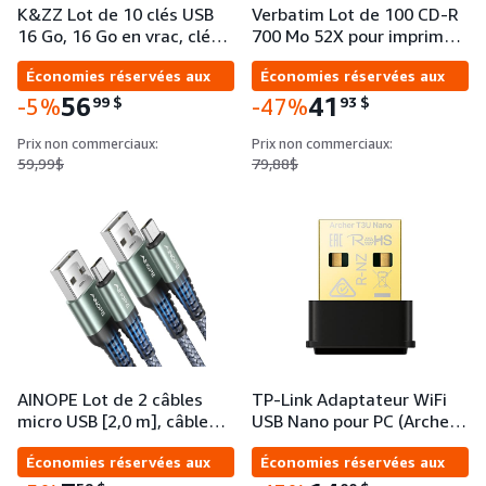
K&ZZ Lot de 10 clés USB
Verbatim Lot de 100 CD-R
16 Go, 16 Go en vrac, clé…
700 Mo 52X pour imprim…
Économies réservées aux
Économies réservées aux
entreprises
entreprises
56
41
99
$
93
$
-5%
-47%
Prix non commerciaux:
Prix non commerciaux:
59,99$
79,88$
AINOPE Lot de 2 câbles
TP-Link Adaptateur WiFi
micro USB [2,0 m], câble…
USB Nano pour PC (Arche…
Économies réservées aux
Économies réservées aux
entreprises
entreprises