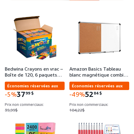
Bedwina Crayons en vrac –
Amazon Basics Tableau
Boîte de 120, 6 paquets…
blanc magnétique combi…
Économies réservées aux
Économies réservées aux
entreprises
entreprises
37
52
99
$
84
$
-5%
-49%
Prix non commerciaux:
Prix non commerciaux:
39,99$
104,22$