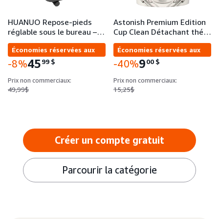
HUANUO Repose-pieds
Astonish Premium Edition
réglable sous le bureau –…
Cup Clean Détachant thé…
Économies réservées aux
Économies réservées aux
entreprises
entreprises
45
9
99
$
00
$
-8%
-40%
Prix non commerciaux:
Prix non commerciaux:
49,99$
15,25$
Créer un compte gratuit
Parcourir la catégorie