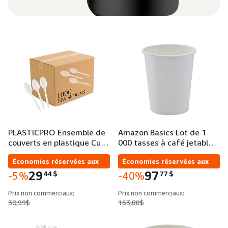
PLASTICPRO Ensemble de
Amazon Basics Lot de 1
couverts en plastique Cu…
000 tasses à café jetabl…
Économies réservées aux
Économies réservées aux
entreprises
entreprises
29
97
44
$
77
$
-5%
-40%
Prix non commerciaux:
Prix non commerciaux:
30,99$
163,88$