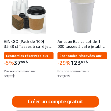
GINKGO [Pack de 100]
Amazon Basics Lot de 1
35,48 cl Tasses à café je…
000 tasses à café jetabl…
Économies réservées aux
Économies réservées aux
entreprises
entreprises
37
123
99
$
01
$
-5%
-29%
Prix non commerciaux:
Prix non commerciaux:
39,99$
175,67$
Créer un compte gratuit