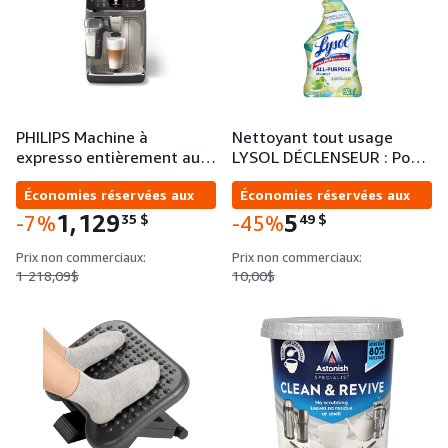
PHILIPS Machine à
Nettoyant tout usage
expresso entièrement au…
LYSOL DÉCLENSEUR : Po…
Économies réservées aux
Économies réservées aux
entreprises
entreprises
1,129
5
35
$
49
$
-7%
-45%
Prix non commerciaux:
Prix non commerciaux:
1 218,09$
10,00$