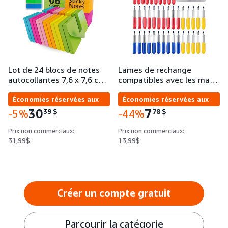
Lot de 24 blocs de notes
Lames de rechange
autocollantes 7,6 x 7,6 c…
compatibles avec les ma…
Économies réservées aux
Économies réservées aux
entreprises
entreprises
30
7
39
$
78
$
-5%
-44%
Prix non commerciaux:
Prix non commerciaux:
31,99$
13,99$
Créer un compte gratuit
Parcourir la catégorie