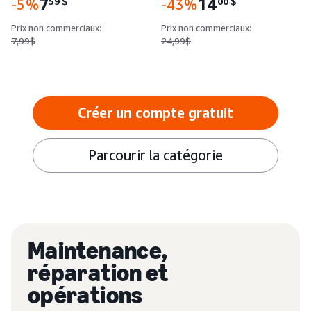
7
14
59
$
00
$
-5%
-43%
Prix non commerciaux:
Prix non commerciaux:
7,99$
24,99$
Créer un compte gratuit
Parcourir la catégorie
Maintenance,
réparation et
opérations