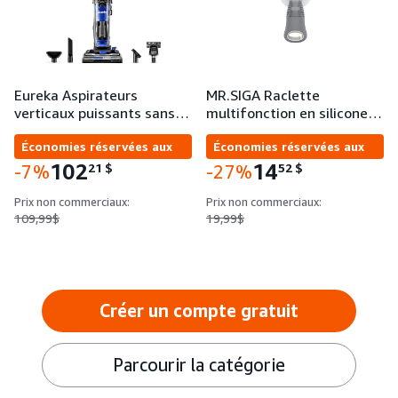
Eureka Aspirateurs
MR.SIGA Raclette
verticaux puissants sans…
multifonction en silicone…
Économies réservées aux
Économies réservées aux
entreprises
entreprises
102
14
21
$
52
$
-7%
-27%
Prix non commerciaux:
Prix non commerciaux:
109,99$
19,99$
Créer un compte gratuit
Parcourir la catégorie