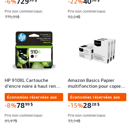
729
40
-6%
-22%
Prix non commerciaux:
Prix non commerciaux:
779,99$
52,24$
HP 910XL Cartouche
Amazon Basics Papier
d'encre noire à haut ren…
multifonction pour copie…
Économies réservées aux
Économies réservées aux
entreprises
entreprises
78
28
99
$
28
$
-8%
-15%
Prix non commerciaux:
Prix non commerciaux:
85,97$
33,54$