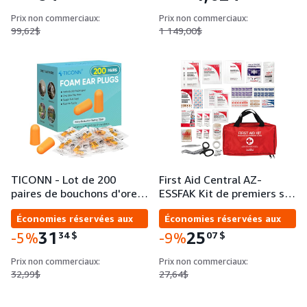
Prix non commerciaux:
Prix non commerciaux:
99,62$
1 149,00$
TICONN - Lot de 200
First Aid Central AZ-
paires de bouchons d'ore…
ESSFAK Kit de premiers s…
Économies réservées aux
Économies réservées aux
entreprises
entreprises
31
25
34
$
07
$
-5%
-9%
Prix non commerciaux:
Prix non commerciaux:
32,99$
27,64$