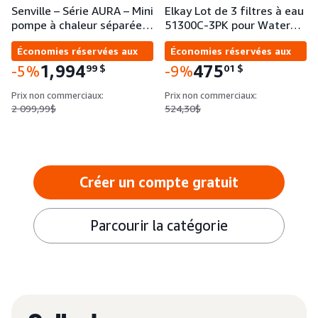
Senville – Série AURA – Mini
Elkay Lot de 3 filtres à eau
pompe à chaleur séparée…
51300C-3PK pour Water…
Économies réservées aux
Économies réservées aux
entreprises
entreprises
1,994
475
99
$
01
$
-5%
-9%
Prix non commerciaux:
Prix non commerciaux:
2 099,99$
524,30$
Créer un compte gratuit
Parcourir la catégorie