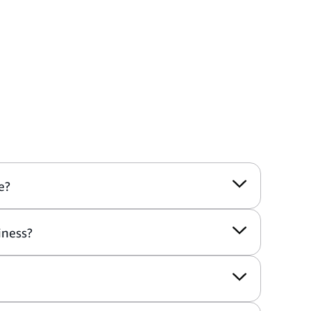
e?
iness?