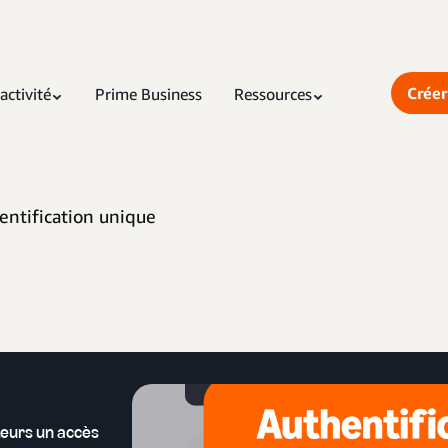
Créer
activité
Prime Business
Ressources
entification unique
teurs un accès