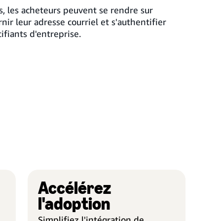
ts, les acheteurs peuvent se rendre sur
nir leur adresse courriel et s'authentifier
ifiants d'entreprise.
Accélérez
ACCÈS SÉCURISÉ DES
ACCÉ
ACHETEURS
l'adoption
Simplifiez l'intégration de