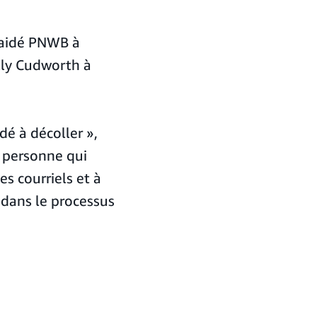
a aidé PNWB à
lly Cudworth à
é à décoller »,
e personne qui
s courriels et à
 dans le processus