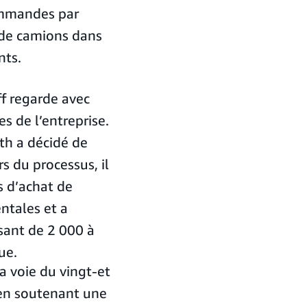
commandes par
 de camions dans
nts.
ff regarde avec
es de l’entreprise.
th a décidé de
 du processus, il
 d’achat de
ntales et a
ssant de 2 000 à
ue.
a voie du vingt-et
en soutenant une