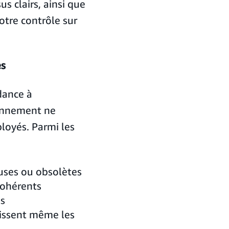
 clairs, ainsi que
otre contrôle sur
es
dance à
ionnement ne
loyés. Parmi les
ses ou obsolètes
cohérents
és
issent même les