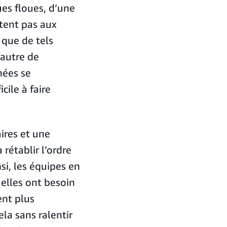
es floues, d’une
ptent pas aux
 que de tels
’autre de
nées se
cile à faire
aires et une
 rétablir l’ordre
si, les équipes en
 elles ont besoin
ent plus
ela sans ralentir