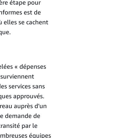
ière étape pour
onformes est de
 elles se cachent
que.
lées « dépenses
 surviennent
es services sans
iques approuvés.
ureau auprès d'un
une demande de
ansité par le
nombreuses équipes