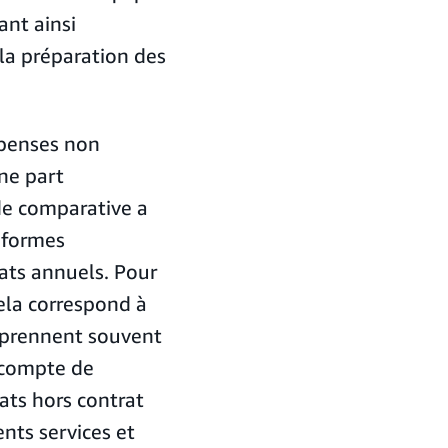
nt ainsi
la préparation des
épenses non
ne part
de comparative a
nformes
hats annuels. Pour
cela correspond à
urprennent souvent
s compte de
ats hors contrat
nts services et