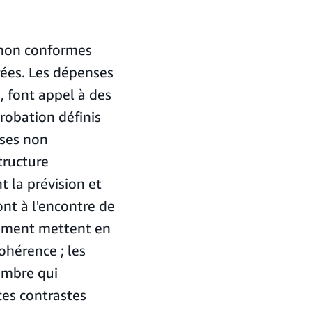
s non conformes
ées. Les dépenses
, font appel à des
probation définis
nses non
tructure
 la prévision et
nt à l'encontre de
nement mettent en
ohérence ; les
ombre qui
ces contrastes