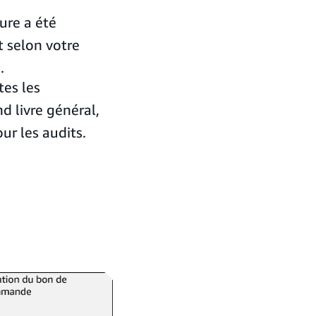
ure a été
t selon votre
.
es les
d livre général,
r les audits.