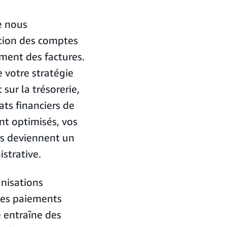
e nous
stion des comptes
ement des factures.
 votre stratégie
sur la trésorerie,
tats financiers de
nt optimisés, vos
rs deviennent un
strative.
anisations
les paiements
 entraîne des