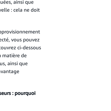
uées, ainsi que
lle : cela ne doit
approvisionnement
necté, vous pouvez
couvrez ci-dessous
 matière de
us, ainsi que
 avantage
seurs : pourquoi