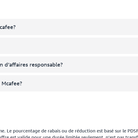
Mcafee?
n d’affaires responsable?
à Mcafee?
. Le pourcentage de rabais ou de réduction est basé sur le PDS
ffre est valide pour une durée limitée seulement, n’est pas transf