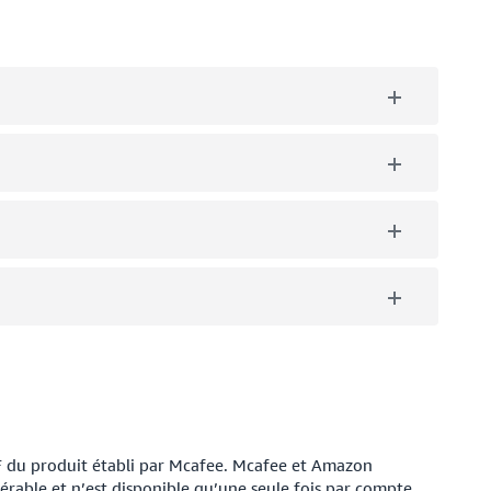
F du produit établi par Mcafee. Mcafee et Amazon
érable et n’est disponible qu’une seule fois par compte